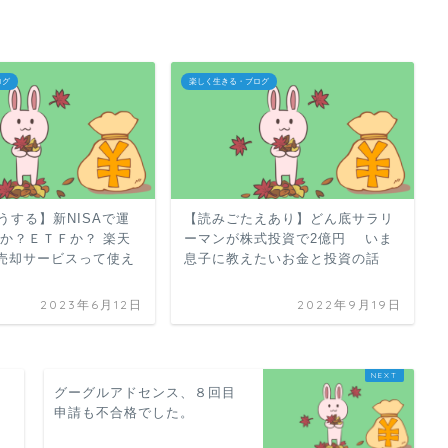
ログ
楽しく生きる・ブログ
うする】新NISAで運
【読みごたえあり】どん底サラリ
託か？ＥＴＦか？ 楽天
ーマンが株式投資で2億円 いま
売却サービスって使え
息子に教えたいお金と投資の話
2023年6月12日
2022年9月19日
、
グーグルアドセンス、８回目
申請も不合格でした。