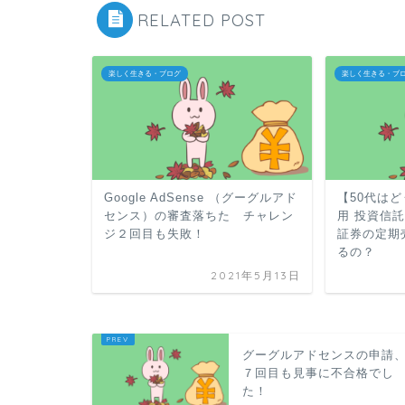
RELATED POST
楽しく生きる・ブログ
楽しく生きる・ブ
Google AdSense （グーグルアド
【50代はど
センス）の審査落ちた チャレン
用 投資信
ジ２回目も失敗！
証券の定期
るの？
2021年5月13日
グーグルアドセンスの申請
７回目も見事に不合格でし
た！