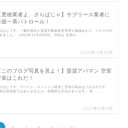
【悪徳業者よ、さらばじゃ】サブリース業者に
全国一斉パトロール！
のはしです。一般社団法人賃貸不動産経営管理士協議会から、メルマガが
きました。（2022年12月20日付） 内容は 全国の …
2022年12月23日
【このブログ写真を見よ！】賃貸アパマン 空室
対策はこれだ！
のはしです。アパート・マンション経営に空室の悩みはつきものです。
別な対策術ではありませんが、効果的な方法があります。 多 …
2022年11月11日
...
5
6
7
8
9
31