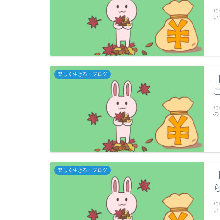
た
い
楽しく生きる・ブログ
た
の
楽しく生きる・ブログ
た
い