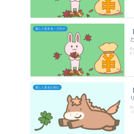
楽しく生きる・ブログ
た
に
楽しく走るために
た
（