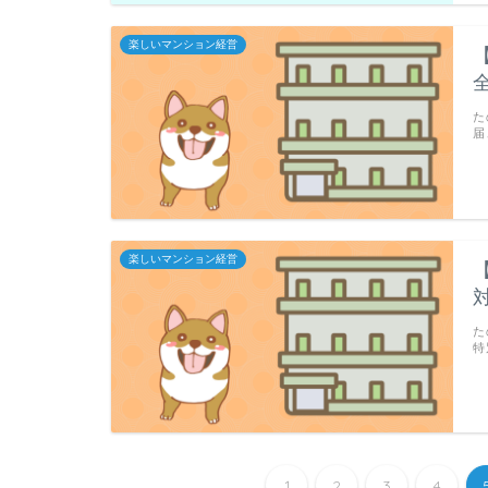
楽しいマンション経営
た
届
楽しいマンション経営
た
特
1
2
3
4