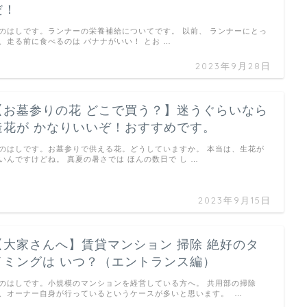
だ！
のはしです。ランナーの栄養補給についてです。 以前、 ランナーにとっ
、走る前に食べるのは バナナがいい！ とお …
2023年9月28日
【お墓参りの花 どこで買う？】迷うぐらいなら
造花が かなりいいぞ！おすすめです。
のはしです。お墓参りで供える花。どうしていますか。 本当は、生花が
いんですけどね。 真夏の暑さでは ほんの数日で し …
2023年9月15日
【大家さんへ】賃貸マンション 掃除 絶好のタ
イミングは いつ？（エントランス編）
のはしです。小規模のマンションを経営している方へ。 共用部の掃除
、オーナー自身が行っているというケースが多いと思います。 …