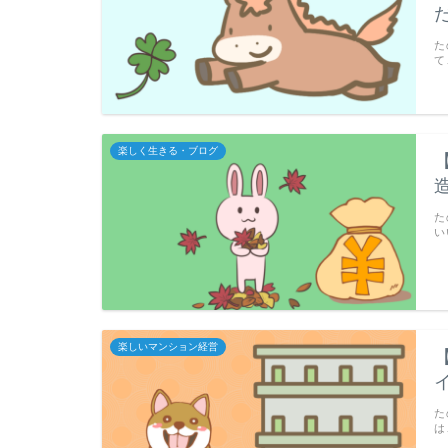
た
て
楽しく生きる・ブログ
た
い
楽しいマンション経営
た
は