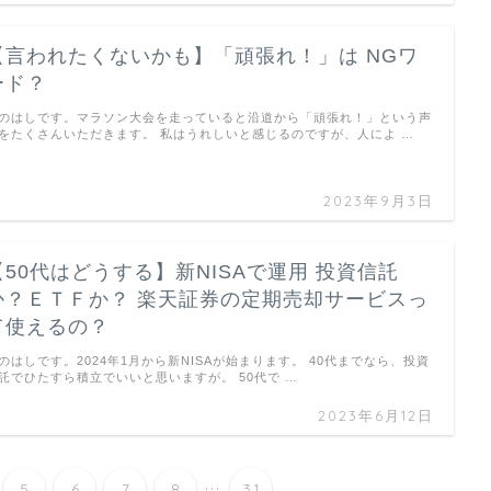
【言われたくないかも】「頑張れ！」は NGワ
ード？
のはしです。マラソン大会を走っていると沿道から「頑張れ！」という声
をたくさんいただきます。 私はうれしいと感じるのですが、人によ …
2023年9月3日
【50代はどうする】新NISAで運用 投資信託
か？ＥＴＦか？ 楽天証券の定期売却サービスっ
て使えるの？
のはしです。2024年1月から新NISAが始まります。 40代までなら、投資
託でひたすら積立でいいと思いますが。 50代で …
2023年6月12日
...
5
6
7
8
31