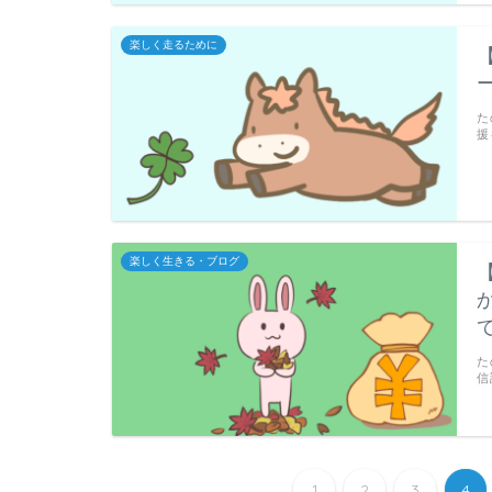
楽しく走るために
た
援
楽しく生きる・ブログ
た
信
1
2
3
4