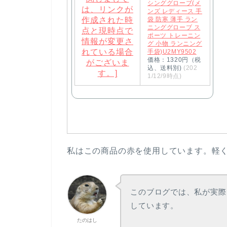
シンググローブ(メ
ンズ レディース 手
袋 防寒 薄手 ラン
ニンググローブ ス
ポーツ トレーニン
グ 小物 ランニング
手袋)U2MY9502
価格：1320円（税
込、送料別)
(202
1/12/9時点)
私はこの商品の赤を使用しています。軽
このブログでは、私が実際
しています。
たのはし